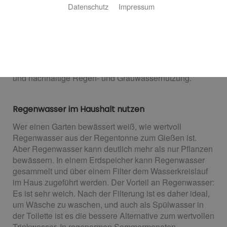
Nachhaltiger Wasserverbrauch
Datenschutz
Impressum
Weniger Wasser verbrauchen, die Abwasserkosten
senken und etwas Gutes für die Umwelt tun – eine
schwierige Aufgabe? Nicht, wenn Sie Regen und
Grauwasser nutzen! Hofmann Heizungsbau ist Ihr
Ansprechpartner aus Bad Liebenzell für die effektive
und nachhaltige Regen- und Grauwassernutzung.
Regenwasser im Haushalt nutzen
Wer einen Garten bewässert weiß, wie wertvoll
Regenwasser aus der Regentonne zum Gießen ist.
Aber Regenwasser kann deutlich mehr als nur Pflanzen
bewässern. In einem Erdspeicher kann Regenwasser
gesammelt und über einem Filter dem Wasserkreislauf
im Haus zugeführt werden. Der Vorteil an Regenwasser:
Es ist sehr weich. Nach der Filterung ist es daher ideal,
um Wäsche zu waschen, und auch als Spülwasser in
der Toilette ist es die bessere Alternative zum wertvollen
Trinkwasser. In regenarmen Sommermonaten