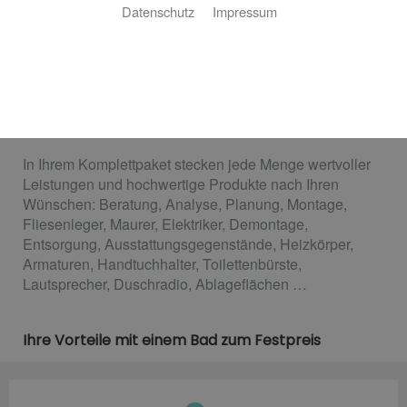
Datenschutz
Impressum
Sauber kalkuliert
Die Sanierung oder der Neubau eines Bads ist eine
komplexe Sache. Wir machen es ganz einfach für Sie:
Bei uns bekommen Sie Ihr passendes Bad zum
Festpreis.
In Ihrem Komplettpaket stecken jede Menge wertvoller
Leistungen und hochwertige Produkte nach Ihren
Wünschen: Beratung, Analyse, Planung, Montage,
Fliesenleger, Maurer, Elektriker, Demontage,
Entsorgung, Ausstattungsgegenstände, Heizkörper,
Armaturen, Handtuchhalter, Toilettenbürste,
Lautsprecher, Duschradio, Ablageflächen …
Ihre Vorteile mit einem Bad zum Festpreis